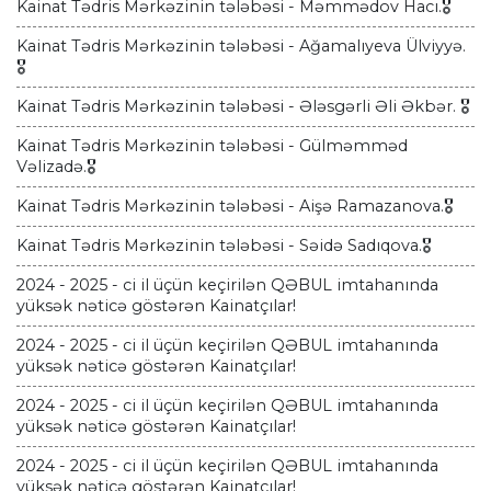
Kainat Tədris Mərkəzinin tələbəsi - Məmmədov Hacı.🎖
Kainat Tədris Mərkəzinin tələbəsi - Ağamalıyeva Ülviyyə.
🎖
Kainat Tədris Mərkəzinin tələbəsi - Ələsgərli Əli Əkbər. 🎖
Kainat Tədris Mərkəzinin tələbəsi - Gülməmməd
Vəlizadə.🎖
Kainat Tədris Mərkəzinin tələbəsi - Aişə Ramazanova.🎖
Kainat Tədris Mərkəzinin tələbəsi - Səidə Sadıqova.🎖
2024 - 2025 - ci il üçün keçirilən QƏBUL imtahanında
yüksək nəticə göstərən Kainatçılar!
2024 - 2025 - ci il üçün keçirilən QƏBUL imtahanında
yüksək nəticə göstərən Kainatçılar!
2024 - 2025 - ci il üçün keçirilən QƏBUL imtahanında
yüksək nəticə göstərən Kainatçılar!
2024 - 2025 - ci il üçün keçirilən QƏBUL imtahanında
yüksək nəticə göstərən Kainatçılar!