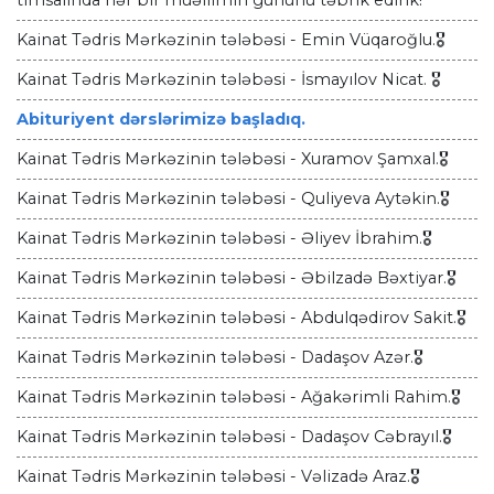
Kainat Tədris Mərkəzinin tələbəsi - Emin Vüqaroğlu.🎖
Kainat Tədris Mərkəzinin tələbəsi - İsmayılov Nicat. 🎖
Abituriyent dərslərimizə başladıq.
Kainat Tədris Mərkəzinin tələbəsi - Xuramov Şamxal.🎖
Kainat Tədris Mərkəzinin tələbəsi - Quliyeva Aytəkin.🎖
Kainat Tədris Mərkəzinin tələbəsi - Əliyev İbrahim.🎖
Kainat Tədris Mərkəzinin tələbəsi - Əbilzadə Bəxtiyar.🎖
Kainat Tədris Mərkəzinin tələbəsi - Abdulqədirov Sakit.🎖
Kainat Tədris Mərkəzinin tələbəsi - Dadaşov Azər.🎖
Kainat Tədris Mərkəzinin tələbəsi - Ağakərimli Rahim.🎖
Kainat Tədris Mərkəzinin tələbəsi - Dadaşov Cəbrayıl.🎖
Kainat Tədris Mərkəzinin tələbəsi - Vəlizadə Araz.🎖