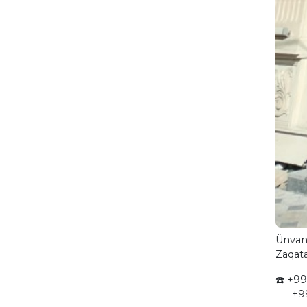
Ünvan:
Zaqata
☎️ +99
+994 