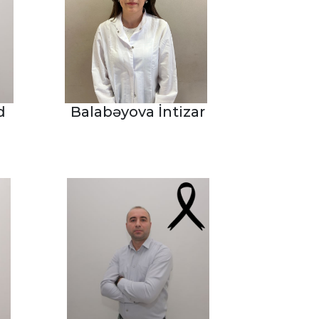
d
Balabəyova İntizar