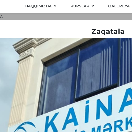
HAQQIMIZDA
KURSLAR
QALEREYA
A
Zaqatala