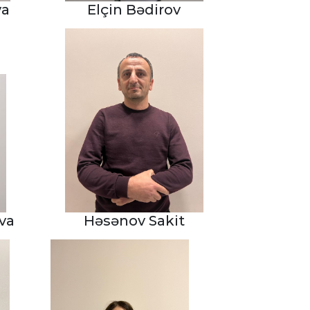
va
Elçin Bədirov
va
Həsənov Sakit