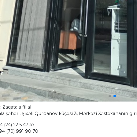
 Zaqatala filialı
la şəhəri, Şıxəli Qurbanov küçəsi 3, Mərkəzi Xəstəxananın gir
4 (24) 22 5 47 47
(70) 991 90 70