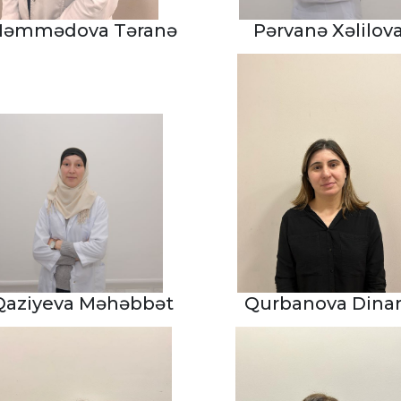
əmmədova Təranə
Pərvanə Xəlilov
Qaziyeva Məhəbbət
Qurbanova Dina