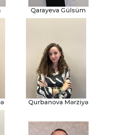
a
Qarayeva Gülsüm
rə
Qurbanova Mərziyə