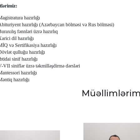
lərimiz:
Magistratura hazırlığı
Abituriyent hazırlığı (Azərbaycan bölməsi və Rus bölməsi)
uraxılış fənnləri üzrə hazırlıq
arici dil hazırlığı
MİQ və Sertifikasiya hazırlığı
Dövlət qulluğu hazırlığı
btidai sinif hazırlığı
V-VII siniflər üzrə təkmilləşdirmə dərsləri
Mantessori hazırlığı
Məntiq hazırlığı
Müəllimlərim