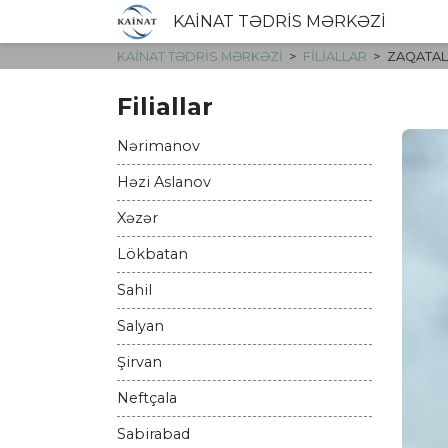
KAİNAT TƏDRİS MƏRKƏZİ
KAİNAT TƏDRİS MƏRKƏZİ
FILIALLAR
ZAQATAL
Filiallar
Nərimanov
Həzi Aslanov
Xəzər
Lökbatan
Sahil
Salyan
Şirvan
Neftçala
Sabirabad