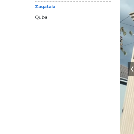
Zaqatala
Quba