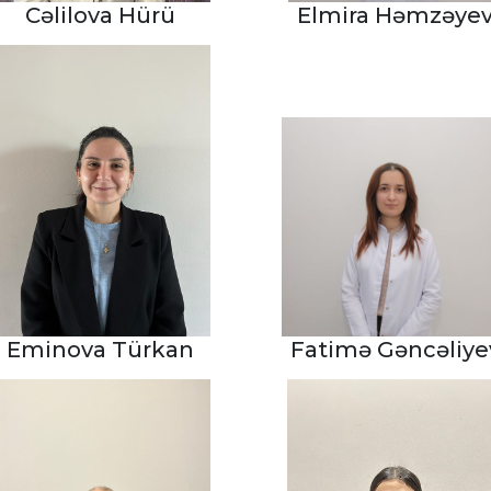
Cəlilova Hürü
Elmira Həmzəye
Eminova Türkan
Fatimə Gəncəliye