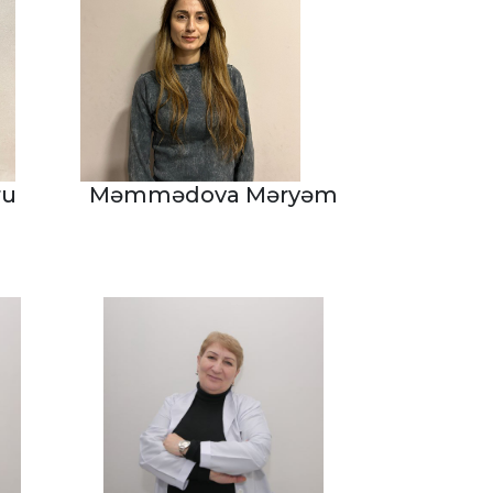
ru
Məmmədova Məryəm