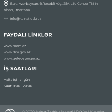
Bakı, Azərbaycan, Ə.Rəcəbli küç., 25A, Life Center TM-in
binası, I mərtəbə
info@kainat.edu.az
FAYDALI LİNKLƏR
www.mqm.az
www.dim.gov.az
www.geleceyiniqur.az
İŞ SAATLARI
Həftə içi hər gün
Saat: 8:00 - 20:00
© 2020 Kainat Tədris Mərkəzi | Bütün Hüquqlar