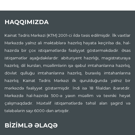
HAQQIMIZDA
Kainat Tədris Mərkəzi (KTM) 2001-ci ildə təsis edilmişdir. İlk vaxtlar
Mərkəzdə yalnız ali məktəblərə hazırlıq həyata keçirilsə də, hal-
hazırda bir çox istiqamətlərdə fəaliyyət göstərməkdədir. Əsas
istiqamətlər aşağıdakılardır: abituriyent hazırlığı, magistraturaya
hazırlıq, dil kursları, müəllimlərin işə qəbul imtahanlarına hazırlıq,
dövlət qulluğu imtahanlarına hazırlıq, buraxılış imtahanlarına
hazırlıq. Kainat Tədris Mərkəzi ilk qurulduğunda yalnız bir
mərkəzdə fəaliyyət göstərmişdir. İndi isə 18 filialdan ibarətdir.
Mərkəzdə hal-hazırda 500-ə yaxın müəllim və texniki heyət
çalışmaqdadır. Müxtəlif istiqamətlərdə təhsil alan şagird və
tələbələrin sayı 6000-dən artıqdır.
BİZİMLƏ ƏLAQƏ