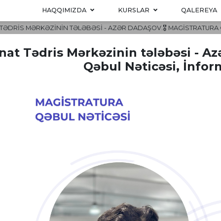
HAQQIMIZDA
KURSLAR
QALEREYA
 TƏDRIS MƏRKƏZININ TƏLƏBƏSI - AZƏR DADAŞOV.🎖 MAGISTRATURA Q
nat Tədris Mərkəzinin tələbəsi - Az
Qəbul Nəticəsi, İnfor