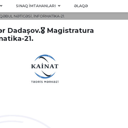
SINAQ IMTAHANLARI
ƏLAQƏ
ƏBUL NƏTICƏSI, İNFORMATIKA-21.
ər Dadaşov.🎖 Magistratura
matika-21.