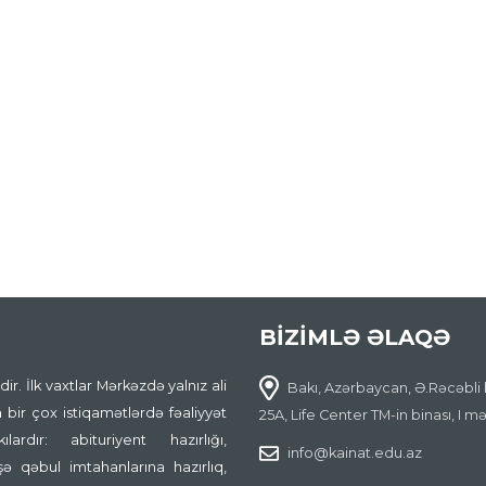
BİZİMLƏ ƏLAQƏ
ir. İlk vaxtlar Mərkəzdə yalnız ali
Bakı, Azərbaycan, Ə.Rəcəbli 
 bir çox istiqamətlərdə fəaliyyət
25A, Life Center TM-in binası, I m
ardır: abituriyent hazırlığı,
info@kainat.edu.az
işə qəbul imtahanlarına hazırlıq,