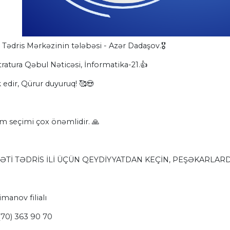
 Tədris Mərkəzinin tələbəsi - Azər Dadaşov.🎖
ratura Qəbul Nəticəsi, İnformatika-21.👍
 edir, Qürur duyuruq! 🥰😍
m seçimi çox önəmlidir. 🙏
Tİ TƏDRİS İLİ ÜÇÜN QEYDİYYATDAN KEÇİN, PEŞƏKARLARD
imanov filialı
(70) 363 90 70