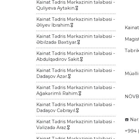
Kainat Tədris Mərkəzinin tələbəsi -
Quliyeva Aytəkin.🎖
Kainat Tədris Mərkəzinin tələbəsi -
Əliyev İbrahim.🎖
Kainat
Kainat Tədris Mərkəzinin tələbəsi -
Magist
Əbilzadə Bəxtiyar.🎖
Təbrik
Kainat Tədris Mərkəzinin tələbəsi -
Abdulqədirov Sakit.🎖
Kainat Tədris Mərkəzinin tələbəsi -
Müəlli
Dadaşov Azər.🎖
Kainat Tədris Mərkəzinin tələbəsi -
Ağakərimli Rahim.🎖
NÖVBƏ
Kainat Tədris Mərkəzinin tələbəsi -
Dadaşov Cəbrayıl.🎖
☎️ Nər
Kainat Tədris Mərkəzinin tələbəsi -
Vəlizadə Araz.🎖
+994 
Kainat Tədris Mərkəzinin tələbəsi -