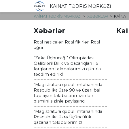
KAİNAT TƏDRİS MƏRKƏZİ
KAİNAT TƏDRİS MƏRKƏZİ
XƏBƏRLƏR
KAINAT
Xəbərlər
Kai
Real nəticələr. Real fikirlər. Real
uğur.
"Zəka Üçbucağı" Olimpiadası
Qalibləri! Bilik və bacarıqları ilə
fərqlənən tələbələrimizi qürurla
təqdim edirik!
"Magistratura qəbul imtahanında
Respublika üzrə 90 və üzəri bal
toplayan tələbələrimizin bir
qismini sizinlə paylaşırıq!
"Magistratura qəbul imtahanında
Respublika üzrə Üçüncülük
qazanan tələbələrimiz!