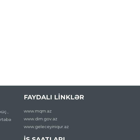
FAYDALI LİNKLƏR
www.mqm.az
küç.,
www.dim.gov.az
ərtəbə
www.geleceyiniqur.az
İŞ SAATLARI