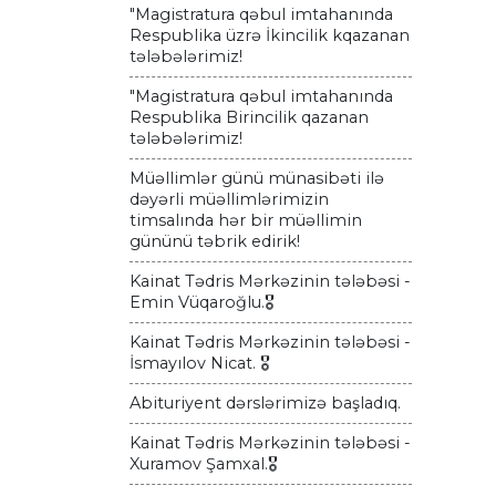
"Magistratura qəbul imtahanında
Respublika üzrə İkincilik kqazanan
tələbələrimiz!
"Magistratura qəbul imtahanında
Respublika Birincilik qazanan
tələbələrimiz!
Müəllimlər günü münasibəti ilə
dəyərli müəllimlərimizin
timsalında hər bir müəllimin
gününü təbrik edirik!
Kainat Tədris Mərkəzinin tələbəsi -
Emin Vüqaroğlu.🎖
Kainat Tədris Mərkəzinin tələbəsi -
İsmayılov Nicat. 🎖
Abituriyent dərslərimizə başladıq.
Kainat Tədris Mərkəzinin tələbəsi -
Xuramov Şamxal.🎖