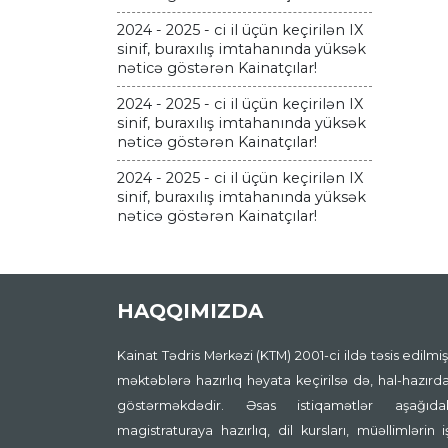
2024 - 2025 - ci il üçün keçirilən IX
sinif, buraxılış imtahanında yüksək
nəticə göstərən Kainatçılar!
2024 - 2025 - ci il üçün keçirilən IX
sinif, buraxılış imtahanında yüksək
nəticə göstərən Kainatçılar!
2024 - 2025 - ci il üçün keçirilən IX
sinif, buraxılış imtahanında yüksək
nəticə göstərən Kainatçılar!
HAQQIMIZDA
Kainat Tədris Mərkəzi (KTM) 2001-ci ildə təsis edilmişd
məktəblərə hazırlıq həyata keçirilsə də, hal-hazırda
göstərməkdədir. Əsas istiqamətlər aşağıdakıl
magistraturaya hazırlıq, dil kursları, müəllimlərin 