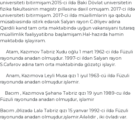
universiteti bitirmişəm.2015-ci ildə Baki Dövlət universitetin
fizika fakultəsinin magistr pilləsinə daxil omuşam. 2017-ci ildə
universiteti bitirmişəm. 2017-ci ildə müəllimlərin işə qəbulu
müsabiəsində istirk edərək Salyan rayon C.Əliyev adına
Qardili kənd tam orta məktəbində uyğun vakansiyani tutaraq
müəllimlik fəaliyyətibnə başlamişam.Hal-hazırda həmin
məktəbdə işləyirəm.
Atam, Kazımov Təbriz Xudu oğlu 1 mart 1962-ci ildə Füzuli
rayonunda anadan olmuşdur. 1997-ci ildən Salyan rayon
S.Cəfərov adına tam orta məktəbində gözətçi işləyir.
Anam, Kazımova Leyli Musa qızı 1 iyul 1963-cü ildə Füzuli
rayonunda anadan olmuşdur.işləmir.
Bacım , Kazımova Şəhanə Təbriz qızı 19 iyun 1989-cu ildə
Füzuli rayonunda anadan olmuşdur, işləmir
Bacım ,Əlizadə Lalə Təbriz qızı 15 yanvar 1992-ci ildə Füzuli
rayonunda anadan olmuşdur,işləmir.Ailəlidir , iki övladı var.