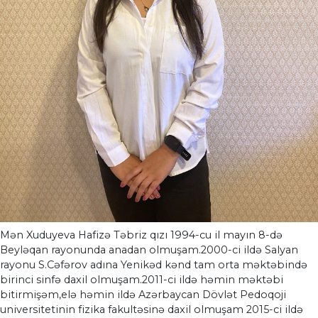
Mən Xuduyeva Hafizə Təbriz qızı 1994-cu il mayın 8-də
Beyləqan rayonunda anadan olmuşam.2000-ci ildə Salyan
rayonu S.Cəfərov adına Yenikəd kənd tam orta məktəbində
birinci sinfə daxil olmuşam.2011-ci ildə həmin məktəbi
bitirmişəm,elə həmin ildə Azərbaycan Dövlət Pedoqoji
universitetinin fizika fakultəsinə daxil olmuşam 2015-ci ildə