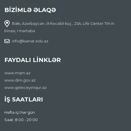
BİZİMLƏ ƏLAQƏ
Bakı, Azərbaycan, Ə.Rəcəbli küç., 25A, Life Center TM-in
binası, I mərtəbə
info@kainat.edu.az
FAYDALI LİNKLƏR
www.mqm.az
www.dim.gov.az
www.geleceyiniqur.az
İŞ SAATLARI
Həftə içi hər gün
Saat: 8:00 - 20:00