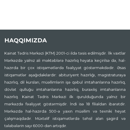
HAQQIMIZDA
Kainat Tədris Mərkəzi (KTM) 2001-ci ildə təsis edilmişdir. İlk vaxtlar
Mərkəzdə yalnız ali məktəblərə hazırlıq həyata keçirilsə də, hal-
hazırda bir çox istiqamətlərdə fəaliyyət göstərməkdədir. Əsas
istiqamətlər aşağıdakılardır: abituriyent hazırlığı, magistraturaya
hazırlıq, dil kursları, müəllimlərin işə qəbul imtahanlarına hazırlıq,
dövlət qulluğu imtahanlarına hazırlıq, buraxılış imtahanlarına
hazırlıq. Kainat Tədris Mərkəzi ilk qurulduğunda yalnız bir
mərkəzdə fəaliyyət göstərmişdir. İndi isə 18 filialdan ibarətdir.
Mərkəzdə hal-hazırda 500-ə yaxın müəllim və texniki heyət
çalışmaqdadır. Müxtəlif istiqamətlərdə təhsil alan şagird və
tələbələrin sayı 6000-dən artıqdır.