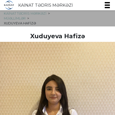
KAİNAT TƏDRİS MƏRKƏZİ
KAİNAT TƏDRİS MƏRKƏZİ
MÜƏLLIMLƏR
XUDUYEVA HAFIZƏ
Xuduyeva Hafizə