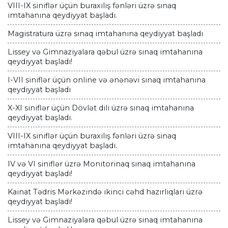
VIII-IX siniflər üçün buraxılış fənləri üzrə sınaq
imtahanına qeydiyyat başladı.
Magistratura üzrə sınaq imtahanına qeydiyyat başladı
Lissey və Gimnaziyalara qəbul üzrə sınaq imtahanına
qeydiyyat başladı!
I-VII siniflər üçün online və ənənəvi sınaq imtahanına
qeydiyyat başladı
X-XI siniflər üçün Dövlət dili üzrə sınaq imtahanına
qeydiyyat başladı.
VIII-IX siniflər üçün buraxılış fənləri üzrə sınaq
imtahanına qeydiyyat başladı.
IV və VI siniflər üzrə Monitorinaq sınaq imtahanına
qeydiyyat başladı!
Kainat Tədris Mərkəzində ikinci cəhd hazırlıqları üzrə
qeydiyyat başladı!
Lissey və Gimnaziyalara qəbul üzrə sınaq imtahanına