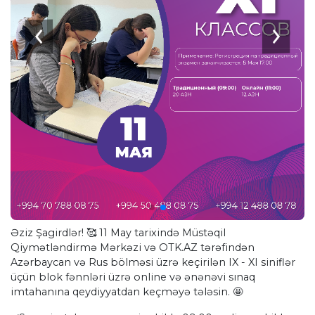
Əziz Şagirdlər! 🥰 11 May tarixində Müstəqil
Qiymətləndirmə Mərkəzi və OTK.AZ tərəfindən
Azərbaycan və Rus bölməsi üzrə keçirilən IX - XI siniflər
üçün blok fənnləri üzrə online və ənənəvi sınaq
imtahanına qeydiyyatdan keçməyə tələsin. 🤩