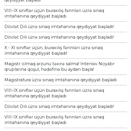
qeydiyyat başladı
VIII-IX siniflər üçün buraxılış fənnləri üzrə sınaq
imtahanına qeydiyyat başladı
Dövlət Dili üzrə sınaq imtahanına qeydiyyat başladı!
Dövlət Dili üzrə sınaq imtahanına qeydiyyat başladı!
X - XI siniflər üçün, buraxılış fənnləri üzrə sınaq
imtahanına qeydiyyat başladı!
Magistr olmaq arzunu təxirə salma! İntensiv Noyabr
qruplarına qoşul, hədəfinə bu aydan başla!
Magistratura üzrə sınaq imtahanına qeydiyyat başladı
VIII-IX siniflər üçün buraxılış fənnləri üzrə sınaq
imtahanına qeydiyyat başladı
Dövlət Dili üzrə sınaq imtahanına qeydiyyat başladı!
VIII-IX siniflər üçün buraxılış fənnləri üzrə sınaq
imtahanına qeydiyyat başladı