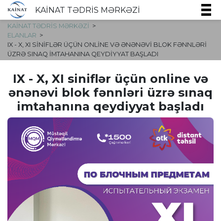
KAİNAT TƏDRİS MƏRKƏZİ
KAİNAT TƏDRİS MƏRKƏZİ
ELANLAR
IX - X, XI SINIFLƏR ÜÇÜN ONLINE VƏ ƏNƏNƏVI BLOK FƏNNLƏRI
ÜZRƏ SINAQ IMTAHANINA QEYDIYYAT BAŞLADI
IX - X, XI siniflər üçün online və
ənənəvi blok fənnləri üzrə sınaq
imtahanına qeydiyyat başladı