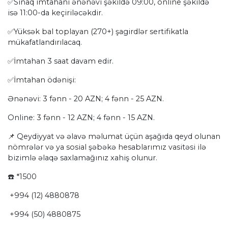
✅Sınaq imtahanı ənənəvi şəkildə 09:00, online şəkildə
isə 11:00-da keçiriləcəkdir.
✅Yüksək bal toplayan (270+) şagirdlər sertifikatla
mükafatlandırılacaq.
✅İmtahan 3 saat davam edir.
✅İmtahan ödənişi:
Ənənəvi: 3 fənn - 20 AZN; 4 fənn - 25 AZN.
Online: 3 fənn - 12 AZN; 4 fənn - 15 AZN.
📌 Qeydiyyat və əlavə məlumat üçün aşağıda qeyd olunan
nömrələr və ya sosial şəbəkə hesablarımız vasitəsi ilə
bizimlə əlaqə saxlamağınız xahiş olunur.
☎️ *1500
+994 (12) 4880878
+994 (50) 4880875