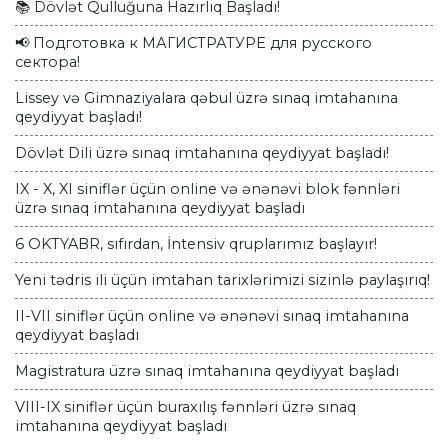
📚 Dövlət Qulluğuna Hazırlıq Başladı!
📢 Подготовка к МАГИСТРАТУРЕ для русского
сектора!
Lissey və Gimnaziyalara qəbul üzrə sınaq imtahanına
qeydiyyat başladı!
Dövlət Dili üzrə sınaq imtahanına qeydiyyat başladı!
IX - X, XI siniflər üçün online və ənənəvi blok fənnləri
üzrə sınaq imtahanına qeydiyyat başladı
6 OKTYABR, sıfırdan, İntensiv qruplarımız başlayır!
Yeni tədris ili üçün imtahan tarixlərimizi sizinlə paylaşırıq!
II-VII siniflər üçün online və ənənəvi sınaq imtahanına
qeydiyyat başladı
Magistratura üzrə sınaq imtahanına qeydiyyat başladı
VIII-IX siniflər üçün buraxılış fənnləri üzrə sınaq
imtahanına qeydiyyat başladı