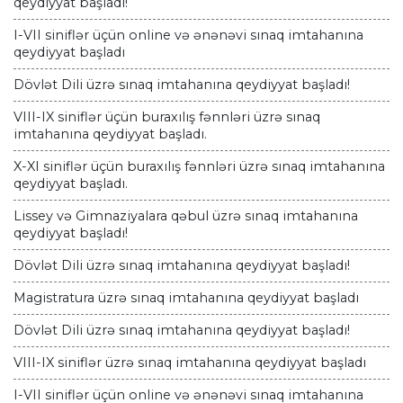
qeydiyyat başladı!
I-VII siniflər üçün online və ənənəvi sınaq imtahanına
qeydiyyat başladı
Dövlət Dili üzrə sınaq imtahanına qeydiyyat başladı!
VIII-IX siniflər üçün buraxılış fənnləri üzrə sınaq
imtahanına qeydiyyat başladı.
X-XI siniflər üçün buraxılış fənnləri üzrə sınaq imtahanına
qeydiyyat başladı.
Lissey və Gimnaziyalara qəbul üzrə sınaq imtahanına
qeydiyyat başladı!
Dövlət Dili üzrə sınaq imtahanına qeydiyyat başladı!
Magistratura üzrə sınaq imtahanına qeydiyyat başladı
Dövlət Dili üzrə sınaq imtahanına qeydiyyat başladı!
VIII-IX siniflər üzrə sınaq imtahanına qeydiyyat başladı
I-VII siniflər üçün online və ənənəvi sınaq imtahanına