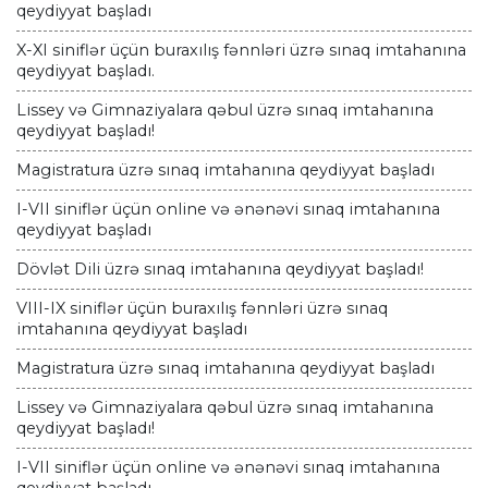
qeydiyyat başladı
X-XI siniflər üçün buraxılış fənnləri üzrə sınaq imtahanına
qeydiyyat başladı.
Lissey və Gimnaziyalara qəbul üzrə sınaq imtahanına
qeydiyyat başladı!
Magistratura üzrə sınaq imtahanına qeydiyyat başladı
I-VII siniflər üçün online və ənənəvi sınaq imtahanına
qeydiyyat başladı
Dövlət Dili üzrə sınaq imtahanına qeydiyyat başladı!
VIII-IX siniflər üçün buraxılış fənnləri üzrə sınaq
imtahanına qeydiyyat başladı
Magistratura üzrə sınaq imtahanına qeydiyyat başladı
Lissey və Gimnaziyalara qəbul üzrə sınaq imtahanına
qeydiyyat başladı!
I-VII siniflər üçün online və ənənəvi sınaq imtahanına