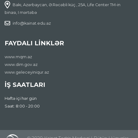
Bakı, Azərbaycan, Ə.Rəcəbli küç., 25A, Life Center TM-in
binası, I mərtəbə
info@kainat.edu.az
FAYDALI LİNKLƏR
www.mqm.az
www.dim.gov.az
www.geleceyiniqur.az
İŞ SAATLARI
Həftə içi hər gün
Saat: 8:00 - 20:00