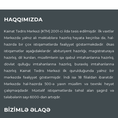
HAQQIMIZDA
Kainat Tədris Mərkəzi (KTM) 2001-ci ildə təsis edilmişdir. İlk vaxtlar
Mərkəzdə yalnız ali məktəblərə hazırlıq həyata keçirilsə də, hal-
hazırda bir çox istiqamətlərdə fəaliyyət göstərməkdədir. Əsas
istiqamətlər aşağıdakılardır: abituriyent hazırlığı, magistraturaya
hazırlıq, dil kursları, müəllimlərin işə qəbul imtahanlarına hazırlıq,
dövlət qulluğu imtahanlarına hazırlıq, buraxılış imtahanlarına
hazırlıq. Kainat Tədris Mərkəzi ilk qurulduğunda yalnız bir
mərkəzdə fəaliyyət göstərmişdir. İndi isə 18 filialdan ibarətdir.
Mərkəzdə hal-hazırda 500-ə yaxın müəllim və texniki heyət
çalışmaqdadır. Müxtəlif istiqamətlərdə təhsil alan şagird və
tələbələrin sayı 6000-dən artıqdır.
BİZİMLƏ ƏLAQƏ