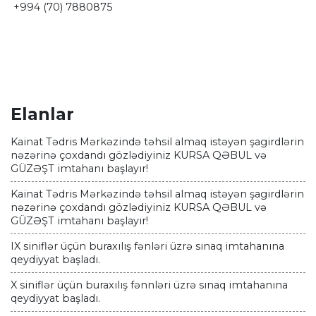
+994 (70) 7880875
Elanlar
Kainat Tədris Mərkəzində təhsil almaq istəyən şagirdlərin
nəzərinə çoxdandı gözlədiyiniz KURSA QƏBUL və
GÜZƏŞT imtahanı başlayır!
Kainat Tədris Mərkəzində təhsil almaq istəyən şagirdlərin
nəzərinə çoxdandı gözlədiyiniz KURSA QƏBUL və
GÜZƏŞT imtahanı başlayır!
IX siniflər üçün buraxılış fənləri üzrə sınaq imtahanına
qeydiyyat başladı.
X siniflər üçün buraxılış fənnləri üzrə sınaq imtahanına
qeydiyyat başladı.