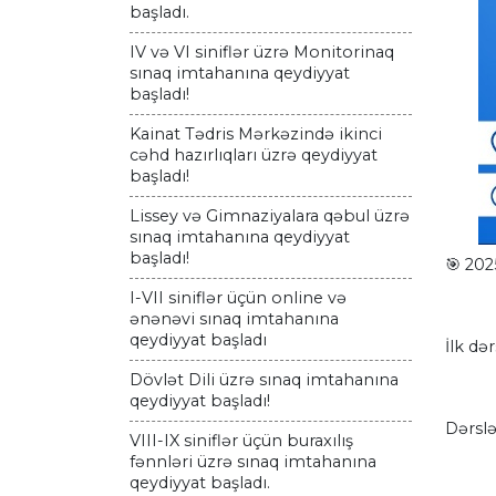
başladı.
IV və VI siniflər üzrə Monitorinaq
sınaq imtahanına qeydiyyat
başladı!
Kainat Tədris Mərkəzində ikinci
cəhd hazırlıqları üzrə qeydiyyat
başladı!
Lissey və Gimnaziyalara qəbul üzrə
sınaq imtahanına qeydiyyat
başladı!
🎯 202
I-VII siniflər üçün online və
ənənəvi sınaq imtahanına
qeydiyyat başladı
İlk dər
Dövlət Dili üzrə sınaq imtahanına
qeydiyyat başladı!
Dərslə
VIII-IX siniflər üçün buraxılış
fənnləri üzrə sınaq imtahanına
qeydiyyat başladı.