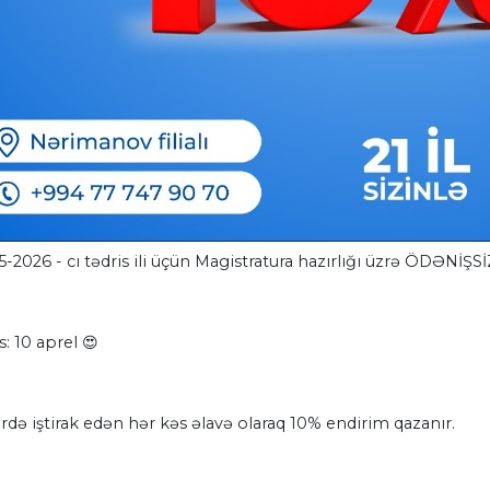
5-2026 - cı tədris ili üçün Magistratura hazırlığı üzrə ÖDƏNİŞSİZ
s: 10 aprel 😍
rdə iştirak edən hər kəs əlavə olaraq 10% endirim qazanır.