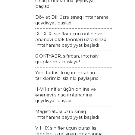
sınaq imtahanına qeydiyyat
başladı!
Dövlət Dili üzrə sınaq imtahanına
qeydiyyat başladı!
IX - X, XI siniflər üçün online və
ənənəvi blok fənnləri üzrə sınaq
imtahanına qeydiyyat başladı
6 OKTYABR, sıfırdan, İntensiv
qruplarımız başlayır!
Yeni tədris ili üçün imtahan
tarixlərimizi sizinlə paylaşırıq!
II-VII siniflər üçün online və
ənənəvi sınaq imtahanına
qeydiyyat başladı
Magistratura üzrə sınaq
imtahanına qeydiyyat başladı
VIII-IX siniflər üçün buraxılış
fənnləri üzrə sınaq imtahanına