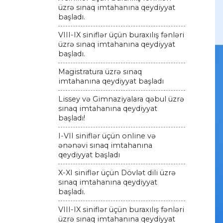
üzrə sınaq imtahanına qeydiyyat
başladı.
VIII-IX siniflər üçün buraxılış fənləri
üzrə sınaq imtahanına qeydiyyat
başladı.
Magistratura üzrə sınaq
imtahanına qeydiyyat başladı
Lissey və Gimnaziyalara qəbul üzrə
sınaq imtahanına qeydiyyat
başladı!
I-VII siniflər üçün online və
ənənəvi sınaq imtahanına
qeydiyyat başladı
X-XI siniflər üçün Dövlət dili üzrə
sınaq imtahanına qeydiyyat
başladı.
VIII-IX siniflər üçün buraxılış fənləri
üzrə sınaq imtahanına qeydiyyat