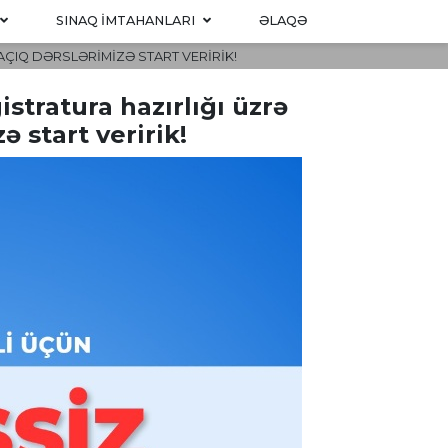
SINAQ IMTAHANLARI
ƏLAQƏ
 AÇIQ DƏRSLƏRIMIZƏ START VERIRIK!
istratura hazırlığı üzrə
 start veririk!