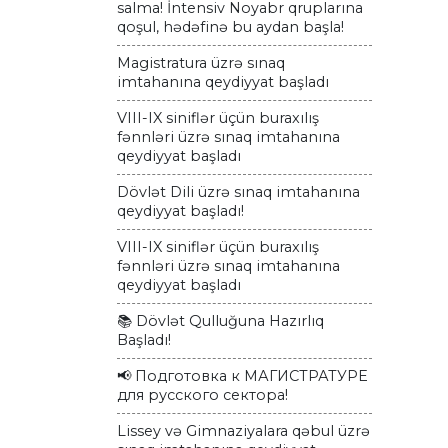
salma! İntensiv Noyabr qruplarına
qoşul, hədəfinə bu aydan başla!
Magistratura üzrə sınaq
imtahanına qeydiyyat başladı
VIII-IX siniflər üçün buraxılış
fənnləri üzrə sınaq imtahanına
qeydiyyat başladı
Dövlət Dili üzrə sınaq imtahanına
qeydiyyat başladı!
VIII-IX siniflər üçün buraxılış
fənnləri üzrə sınaq imtahanına
qeydiyyat başladı
📚 Dövlət Qulluğuna Hazırlıq
Başladı!
📢 Подготовка к МАГИСТРАТУРЕ
для русского сектора!
Lissey və Gimnaziyalara qəbul üzrə