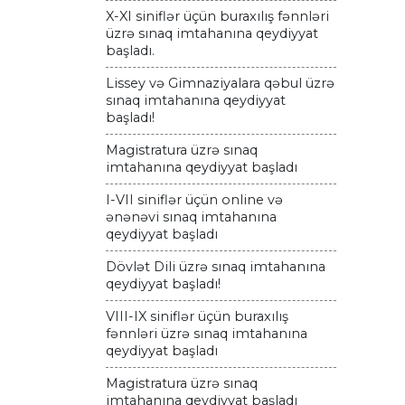
X-XI siniflər üçün buraxılış fənnləri
üzrə sınaq imtahanına qeydiyyat
başladı.
Lissey və Gimnaziyalara qəbul üzrə
sınaq imtahanına qeydiyyat
başladı!
Magistratura üzrə sınaq
imtahanına qeydiyyat başladı
I-VII siniflər üçün online və
ənənəvi sınaq imtahanına
qeydiyyat başladı
Dövlət Dili üzrə sınaq imtahanına
qeydiyyat başladı!
VIII-IX siniflər üçün buraxılış
fənnləri üzrə sınaq imtahanına
qeydiyyat başladı
Magistratura üzrə sınaq
imtahanına qeydiyyat başladı