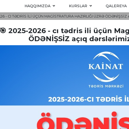
HAQQIMIZDA
KURSLAR
QALEREYA
026 - CI TƏDRIS ILI ÜÇÜN MAGISTRATURA HAZIRLIĞI ÜZRƏ ÖDƏNİŞSİZ
🎯 2025-2026 - cı tədris ili üçün Mag
ÖDƏNİŞSİZ açıq dərslərimizə