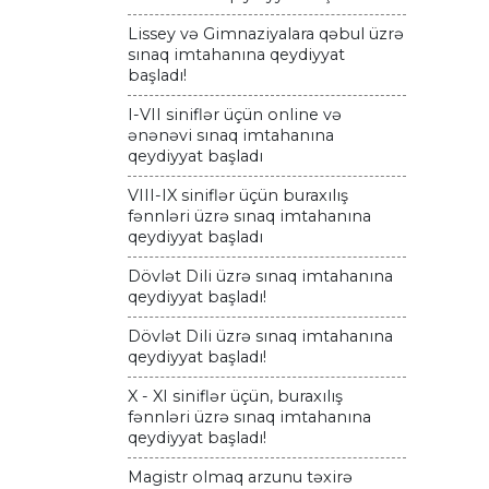
Lissey və Gimnaziyalara qəbul üzrə
sınaq imtahanına qeydiyyat
başladı!
I-VII siniflər üçün online və
ənənəvi sınaq imtahanına
qeydiyyat başladı
VIII-IX siniflər üçün buraxılış
fənnləri üzrə sınaq imtahanına
qeydiyyat başladı
Dövlət Dili üzrə sınaq imtahanına
qeydiyyat başladı!
Dövlət Dili üzrə sınaq imtahanına
qeydiyyat başladı!
X - XI siniflər üçün, buraxılış
fənnləri üzrə sınaq imtahanına
qeydiyyat başladı!
Magistr olmaq arzunu təxirə