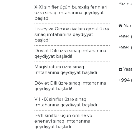
Biz bu
X-XI siniflər üçün buraxılış fənnləri
üzrə sınaq imtahanına qeydiyyat
başladı.
☎️ Nər
Lissey və Gimnaziyalara qəbul üzrə
sınaq imtahanına qeydiyyat
+994 (
başladı!
+994 
Dövlət Dili üzrə sınaq imtahanına
qeydiyyat başladı!
Magistratura üzrə sınaq
☎️ Yasa
imtahanına qeydiyyat başladı
+994 (
Dövlət Dili üzrə sınaq imtahanına
qeydiyyat başladı!
VIII-IX siniflər üzrə sınaq
imtahanına qeydiyyat başladı
I-VII siniflər üçün online və
ənənəvi sınaq imtahanına
qeydiyyat başladı