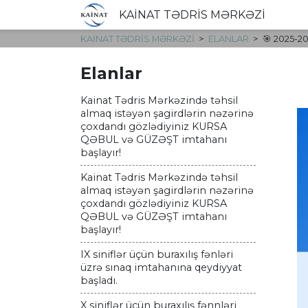
KAİNAT TƏDRİS MƏRKƏZİ
KAİNAT TƏDRİS MƏRKƏZİ
ELANLAR
🎯 2025-2
Elanlar
Kainat Tədris Mərkəzində təhsil
almaq istəyən şagirdlərin nəzərinə
çoxdandı gözlədiyiniz KURSA
QƏBUL və GÜZƏŞT imtahanı
başlayır!
Kainat Tədris Mərkəzində təhsil
almaq istəyən şagirdlərin nəzərinə
çoxdandı gözlədiyiniz KURSA
QƏBUL və GÜZƏŞT imtahanı
başlayır!
IX siniflər üçün buraxılış fənləri
üzrə sınaq imtahanına qeydiyyat
başladı.
X siniflər üçün buraxılış fənnləri