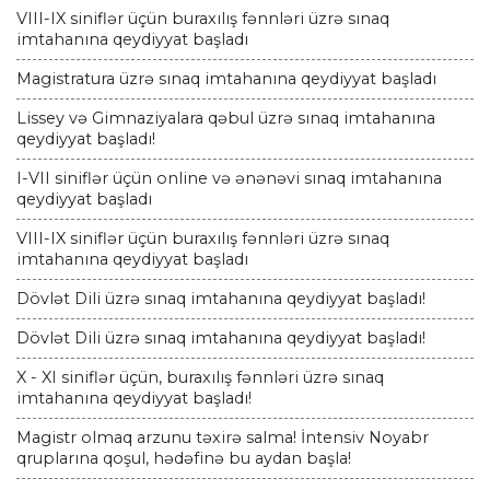
VIII-IX siniflər üçün buraxılış fənnləri üzrə sınaq
imtahanına qeydiyyat başladı
Magistratura üzrə sınaq imtahanına qeydiyyat başladı
Lissey və Gimnaziyalara qəbul üzrə sınaq imtahanına
qeydiyyat başladı!
I-VII siniflər üçün online və ənənəvi sınaq imtahanına
qeydiyyat başladı
VIII-IX siniflər üçün buraxılış fənnləri üzrə sınaq
imtahanına qeydiyyat başladı
Dövlət Dili üzrə sınaq imtahanına qeydiyyat başladı!
Dövlət Dili üzrə sınaq imtahanına qeydiyyat başladı!
X - XI siniflər üçün, buraxılış fənnləri üzrə sınaq
imtahanına qeydiyyat başladı!
Magistr olmaq arzunu təxirə salma! İntensiv Noyabr
qruplarına qoşul, hədəfinə bu aydan başla!