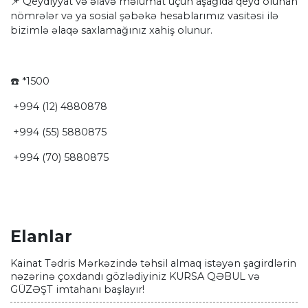
📌 Qeydiyyat və əlavə məlumat üçün aşağıda qeyd olunan
nömrələr və ya sosial şəbəkə hesablarımız vasitəsi ilə
bizimlə əlaqə saxlamağınız xahiş olunur.
☎️ *1500
+994 (12) 4880878
+994 (55) 5880875
+994 (70) 5880875
Elanlar
Kainat Tədris Mərkəzində təhsil almaq istəyən şagirdlərin
nəzərinə çoxdandı gözlədiyiniz KURSA QƏBUL və
GÜZƏŞT imtahanı başlayır!