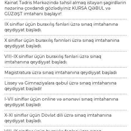
Kainat Tədris Mərkəzində təhsil almaq istəyən şagirdlərin
nəzərinə çoxdandı gözlədiyiniz KURSA QƏBUL və
GÜZƏŞT imtahanı başlayır!
IX siniflər üçün buraxılış fənləri üzrə sınaq imtahanına
qeydiyyat başladı.
X siniflər üçün buraxılış fənnləri üzrə sınaq imtahanına
qeydiyyat başladı.
VIII-IX siniflər üçün buraxılış fənləri üzrə sınaq
imtahanına qeydiyyat başladı.
Magistratura üzrə sınaq imtahanına qeydiyyat başladı
Lissey və Gimnaziyalara qəbul üzrə sınaq imtahanına
qeydiyyat başladı!
I-VII siniflər üçün online və ənənəvi sınaq imtahanına
qeydiyyat başladı
X-XI siniflər üçün Dövlət dili üzrə sınaq imtahanına
qeydiyyat başladı.