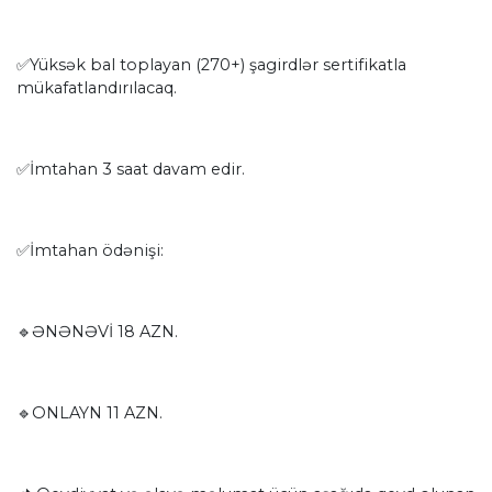
✅Yüksək bal toplayan (270+) şagirdlər sertifikatla
mükafatlandırılacaq.
✅İmtahan 3 saat davam edir.
✅İmtahan ödənişi:
🔹ƏNƏNƏVİ 18 AZN.
🔹ONLAYN 11 AZN.