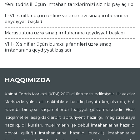
Yeni tədris ili üçün imtahan tarixlərimizi sizinlə paylaşırıq!
II-VII siniflər üçün online və ənənəvi sınaq imtahanına
qeydiyyat başladı
Magistratura üzrə sınaq imtahanına qeydiyyat başladı
VIII-IX siniflər üçün buraxılış fənnləri üzrə sınaq
imtahanına qeydiyyat başladı
HAQQIMIZDA
Kainat Tədris Mərkəzi (KTM) 2001-ci ildə təsis edilmişdir. İlk vaxtlar
Mərkəzdə yalnız ali məktəblərə hazırlıq həyata keçirilsə də, hal-
hazırda bir çox istiqamətlərdə fəaliyyət göstərməkdədir. Əsas
istiqamətlər aşağıdakılardır: abituriyent hazırlığı, magistraturaya
hazırlıq, dil kursları, müəllimlərin işə qəbul imtahanlarına hazırlıq,
dövlət qulluğu imtahanlarına hazırlıq, buraxılış imtahanlarına