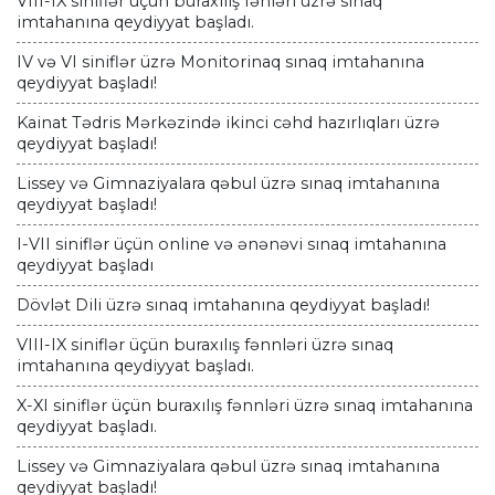
VIII-IX siniflər üçün buraxılış fənləri üzrə sınaq
imtahanına qeydiyyat başladı.
IV və VI siniflər üzrə Monitorinaq sınaq imtahanına
qeydiyyat başladı!
Kainat Tədris Mərkəzində ikinci cəhd hazırlıqları üzrə
qeydiyyat başladı!
Lissey və Gimnaziyalara qəbul üzrə sınaq imtahanına
qeydiyyat başladı!
I-VII siniflər üçün online və ənənəvi sınaq imtahanına
qeydiyyat başladı
Dövlət Dili üzrə sınaq imtahanına qeydiyyat başladı!
VIII-IX siniflər üçün buraxılış fənnləri üzrə sınaq
imtahanına qeydiyyat başladı.
X-XI siniflər üçün buraxılış fənnləri üzrə sınaq imtahanına
qeydiyyat başladı.
Lissey və Gimnaziyalara qəbul üzrə sınaq imtahanına
qeydiyyat başladı!