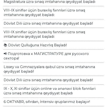
Magistratura üzrə sınaq imtahanına qeydiyyat başladı
VIII-IX siniflər üçün buraxılış fənnləri üzrə sınaq
imtahanına qeydiyyat başladı
Dövlət Dili üzrə sınaq imtahanına qeydiyyat başladı!
VIII-IX siniflər üçün buraxılış fənnləri üzrə sınaq
imtahanına qeydiyyat başladı
📚 Dövlət Qulluğuna Hazırlıq Başladı!
📢 Подготовка к МАГИСТРАТУРЕ для русского
сектора!
Lissey və Gimnaziyalara qəbul üzrə sınaq imtahanına
qeydiyyat başladı!
Dövlət Dili üzrə sınaq imtahanına qeydiyyat başladı!
IX - X, XI siniflər üçün online və ənənəvi blok fənnləri
üzrə sınaq imtahanına qeydiyyat başladı
6 OKTYABR, sıfırdan, İntensiv qruplarımız başlayır!