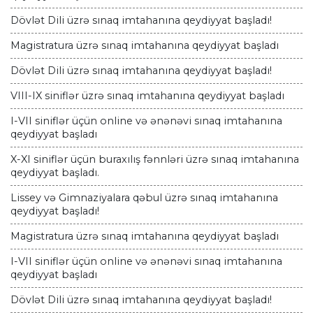
Dövlət Dili üzrə sınaq imtahanına qeydiyyat başladı!
Magistratura üzrə sınaq imtahanına qeydiyyat başladı
Dövlət Dili üzrə sınaq imtahanına qeydiyyat başladı!
VIII-IX siniflər üzrə sınaq imtahanına qeydiyyat başladı
I-VII siniflər üçün online və ənənəvi sınaq imtahanına
qeydiyyat başladı
X-XI siniflər üçün buraxılış fənnləri üzrə sınaq imtahanına
qeydiyyat başladı.
Lissey və Gimnaziyalara qəbul üzrə sınaq imtahanına
qeydiyyat başladı!
Magistratura üzrə sınaq imtahanına qeydiyyat başladı
I-VII siniflər üçün online və ənənəvi sınaq imtahanına
qeydiyyat başladı
Dövlət Dili üzrə sınaq imtahanına qeydiyyat başladı!