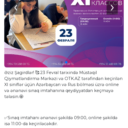
Əziz Şagirdlər! 🥰 23 Fevral tarixində Müstəqil
Qiymətləndirmə Mərkəzi və OTK.AZ tərəfindən keçirilən
XI siniflər üçün Azərbaycan və Rus bölməsi üzrə online
və ənənəvi sınaq imtahanına qeydiyyatdan keçməyə
tələsin.🤩
✅Sınaq imtahanı ənənəvi şəkildə 09:00, online şəkildə
isə 11:00-da keçiriləcəkdir.