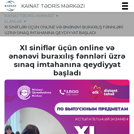
KAİNAT TƏDRİS MƏRKƏZİ
KAİNAT TƏDRİS MƏRKƏZİ
ELANLAR
XI SINIFLƏR ÜÇÜN ONLINE VƏ ƏNƏNƏVI BURAXILIŞ FƏNNLƏRI
ÜZRƏ SINAQ IMTAHANINA QEYDIYYAT BAŞLADI
XI siniflər üçün online və
ənənəvi buraxılış fənnləri üzrə
sınaq imtahanına qeydiyyat
başladı