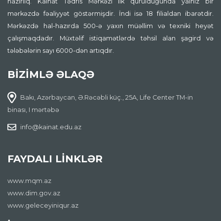
hazırlıq. Kainat Tədris Mərkəzi ilk qurulduğunda yalnız bir
mərkəzdə fəaliyyət göstərmişdir. İndi isə 18 filialdan ibarətdir.
Mərkəzdə hal-hazırda 500-ə yaxın müəllim və texniki heyət
çalışmaqdadır. Müxtəlif istiqamətlərdə təhsil alan şagird və
tələbələrin sayı 6000-dən artıqdır.
BİZİMLƏ ƏLAQƏ
Bakı, Azərbaycan, Ə.Rəcəbli küç., 25A, Life Center TM-in
binası, I mərtəbə
info@kainat.edu.az
FAYDALI LİNKLƏR
www.mqm.az
www.dim.gov.az
www.geleceyiniqur.az