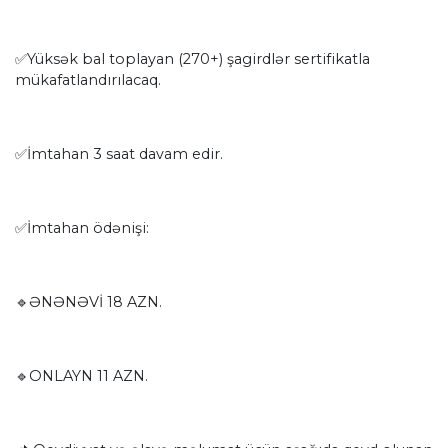
✅Yüksək bal toplayan (270+) şagirdlər sertifikatla
mükafatlandırılacaq.
✅İmtahan 3 saat davam edir.
✅İmtahan ödənişi:
🔹ƏNƏNƏVİ 18 AZN.
🔹ONLAYN 11 AZN.