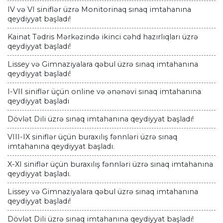
IV və VI siniflər üzrə Monitorinaq sınaq imtahanına
qeydiyyat başladı!
Kainat Tədris Mərkəzində ikinci cəhd hazırlıqları üzrə
qeydiyyat başladı!
Lissey və Gimnaziyalara qəbul üzrə sınaq imtahanına
qeydiyyat başladı!
I-VII siniflər üçün online və ənənəvi sınaq imtahanına
qeydiyyat başladı
Dövlət Dili üzrə sınaq imtahanına qeydiyyat başladı!
VIII-IX siniflər üçün buraxılış fənnləri üzrə sınaq
imtahanına qeydiyyat başladı.
X-XI siniflər üçün buraxılış fənnləri üzrə sınaq imtahanına
qeydiyyat başladı.
Lissey və Gimnaziyalara qəbul üzrə sınaq imtahanına
qeydiyyat başladı!
Dövlət Dili üzrə sınaq imtahanına qeydiyyat başladı!