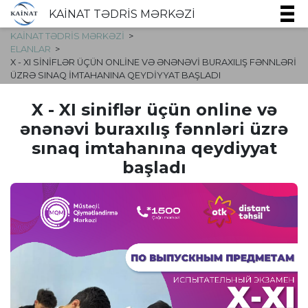
KAİNAT TƏDRİS MƏRKƏZİ
KAİNAT TƏDRİS MƏRKƏZİ
ELANLAR
X - XI SINIFLƏR ÜÇÜN ONLINE VƏ ƏNƏNƏVI BURAXILIŞ FƏNNLƏRI
ÜZRƏ SINAQ IMTAHANINA QEYDIYYAT BAŞLADI
X - XI siniflər üçün online və
ənənəvi buraxılış fənnləri üzrə
sınaq imtahanına qeydiyyat
başladı