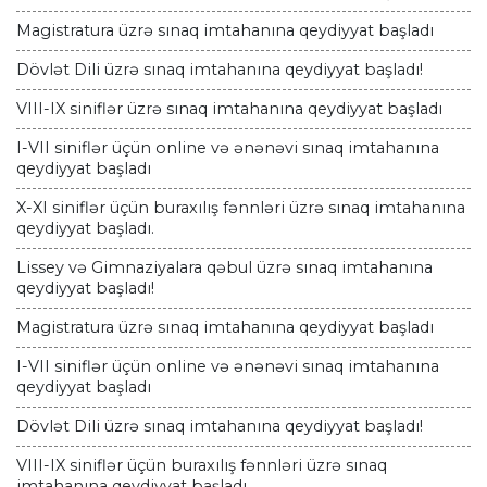
Magistratura üzrə sınaq imtahanına qeydiyyat başladı
Dövlət Dili üzrə sınaq imtahanına qeydiyyat başladı!
VIII-IX siniflər üzrə sınaq imtahanına qeydiyyat başladı
I-VII siniflər üçün online və ənənəvi sınaq imtahanına
qeydiyyat başladı
X-XI siniflər üçün buraxılış fənnləri üzrə sınaq imtahanına
qeydiyyat başladı.
Lissey və Gimnaziyalara qəbul üzrə sınaq imtahanına
qeydiyyat başladı!
Magistratura üzrə sınaq imtahanına qeydiyyat başladı
I-VII siniflər üçün online və ənənəvi sınaq imtahanına
qeydiyyat başladı
Dövlət Dili üzrə sınaq imtahanına qeydiyyat başladı!
VIII-IX siniflər üçün buraxılış fənnləri üzrə sınaq
imtahanına qeydiyyat başladı