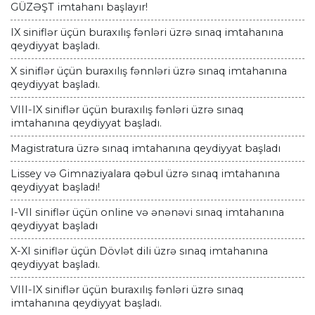
GÜZƏŞT imtahanı başlayır!
IX siniflər üçün buraxılış fənləri üzrə sınaq imtahanına
qeydiyyat başladı.
X siniflər üçün buraxılış fənnləri üzrə sınaq imtahanına
qeydiyyat başladı.
VIII-IX siniflər üçün buraxılış fənləri üzrə sınaq
imtahanına qeydiyyat başladı.
Magistratura üzrə sınaq imtahanına qeydiyyat başladı
Lissey və Gimnaziyalara qəbul üzrə sınaq imtahanına
qeydiyyat başladı!
I-VII siniflər üçün online və ənənəvi sınaq imtahanına
qeydiyyat başladı
X-XI siniflər üçün Dövlət dili üzrə sınaq imtahanına
qeydiyyat başladı.
VIII-IX siniflər üçün buraxılış fənləri üzrə sınaq
imtahanına qeydiyyat başladı.