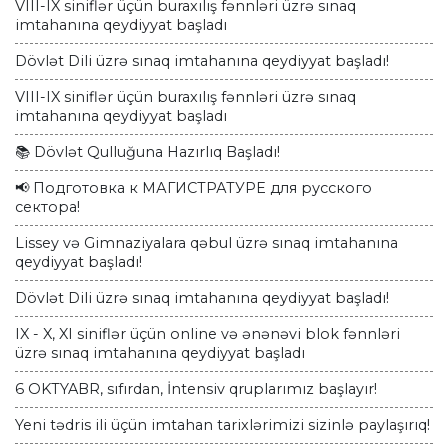
VIII-IX siniflər üçün buraxılış fənnləri üzrə sınaq
imtahanına qeydiyyat başladı
Dövlət Dili üzrə sınaq imtahanına qeydiyyat başladı!
VIII-IX siniflər üçün buraxılış fənnləri üzrə sınaq
imtahanına qeydiyyat başladı
📚 Dövlət Qulluğuna Hazırlıq Başladı!
📢 Подготовка к МАГИСТРАТУРЕ для русского
сектора!
Lissey və Gimnaziyalara qəbul üzrə sınaq imtahanına
qeydiyyat başladı!
Dövlət Dili üzrə sınaq imtahanına qeydiyyat başladı!
IX - X, XI siniflər üçün online və ənənəvi blok fənnləri
üzrə sınaq imtahanına qeydiyyat başladı
6 OKTYABR, sıfırdan, İntensiv qruplarımız başlayır!
Yeni tədris ili üçün imtahan tarixlərimizi sizinlə paylaşırıq!