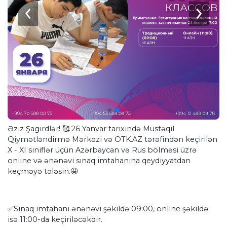
Əziz Şagirdlər! 🥰 26 Yanvar tarixində Müstəqil
Qiymətləndirmə Mərkəzi və OTK.AZ tərəfindən keçirilən
X - XI siniflər üçün Azərbaycan və Rus bölməsi üzrə
online və ənənəvi sınaq imtahanına qeydiyyatdan
keçməyə tələsin.🤩
✅Sınaq imtahanı ənənəvi şəkildə 09:00, online şəkildə
isə 11:00-da keçiriləcəkdir.