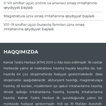
II-VII siniflər üçün online və ənənəvi sınaq imtahanına
qeydiyyat başladı
Magistratura üzrə sınaq imtahanına qeydiyyat başladı
VIII-IX siniflər üçün buraxılış fənnləri üzrə sınaq
imtahanına qeydiyyat başladı
HAQQIMIZDA
Kainat Tədris Mərkəzi (KTM) 2001-ci ildə təsis edilmişdir. İlk vaxtlar
Mərkəzdə yalnız ali məktəblərə hazırlıq həyata keçirilsə də, hal-
hazırda bir çox istiqamətlərdə fəaliyyət göstərməkdədir. Əsas
istiqamətlər aşağıdakılardır: abituriyent hazırlığı, magistraturaya
hazırlıq, dil kursları, müəllimlərin işə qəbul imtahanlarına hazırlıq,
dövlət qulluğu imtahanlarına hazırlıq, buraxılış imtahanlarına
hazırlıq. Kainat Tədris Mərkəzi ilk qurulduğunda yalnız bir
mərkəzdə fəaliyyət göstərmişdir. İndi isə 18 filialdan ibarətdir.