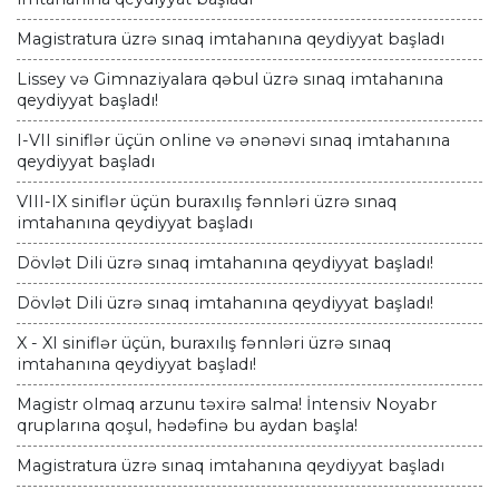
Magistratura üzrə sınaq imtahanına qeydiyyat başladı
Lissey və Gimnaziyalara qəbul üzrə sınaq imtahanına
qeydiyyat başladı!
I-VII siniflər üçün online və ənənəvi sınaq imtahanına
qeydiyyat başladı
VIII-IX siniflər üçün buraxılış fənnləri üzrə sınaq
imtahanına qeydiyyat başladı
Dövlət Dili üzrə sınaq imtahanına qeydiyyat başladı!
Dövlət Dili üzrə sınaq imtahanına qeydiyyat başladı!
X - XI siniflər üçün, buraxılış fənnləri üzrə sınaq
imtahanına qeydiyyat başladı!
Magistr olmaq arzunu təxirə salma! İntensiv Noyabr
qruplarına qoşul, hədəfinə bu aydan başla!
Magistratura üzrə sınaq imtahanına qeydiyyat başladı