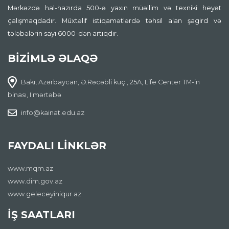
Mərkəzdə hal-hazırda 500-ə yaxın müəllim və texniki heyət
çalışmaqdadır. Müxtəlif istiqamətlərdə təhsil alan şagird və
tələbələrin sayı 6000-dən artıqdır.
BİZİMLƏ ƏLAQƏ
Bakı, Azərbaycan, Ə.Rəcəbli küç., 25A, Life Center TM-in
binası, I mərtəbə
info@kainat.edu.az
FAYDALI LİNKLƏR
www.mqm.az
www.dim.gov.az
www.geleceyiniqur.az
İŞ SAATLARI