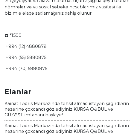
📌 Qeydiyyat və əlavə məlumat üçün aşağıda qeyd olunan
nömrələr və ya sosial şəbəkə hesablarımız vasitəsi ilə
bizimlə əlaqə saxlamağınız xahiş olunur.
☎️ *1500
+994 (12) 4880878
+994 (55) 5880875
+994 (70) 5880875
Elanlar
Kainat Tədris Mərkəzində təhsil almaq istəyən şagirdlərin
nəzərinə çoxdandı gözlədiyiniz KURSA QƏBUL və
GÜZƏŞT imtahanı başlayır!
Kainat Tədris Mərkəzində təhsil almaq istəyən şagirdlərin
nəzərinə çoxdandı gözlədiyiniz KURSA QƏBUL və